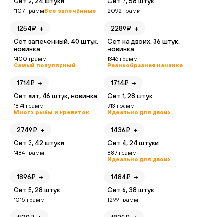
Сет 2, 24 штуки
Сет 7, 58 штук
1107
грамм
Все запечённые
2092
грамм
+
+
1254
₽
2289
₽
Сет запеченный, 40 штук,
Сет на двоих, 36 штук,
новинка
новинка
1400
грамм
1346
грамм
Самый популярный
Разнообразная начинка
+
+
1714
₽
1714
₽
Сет хит, 46 штук, новинка
Сет 1, 28 штук
1874
грамм
913
грамм
Много рыбы и креветок
Идеально для двоих
+
+
2749
₽
1436
₽
Сет 3, 42 штуки
Сет 4, 24 штуки
1484
грамм
887
грамм
Идеально для двоих
+
+
1896
₽
1484
₽
Сет 5, 28 штук
Сет 6, 38 штук
1015
грамм
1299
грамм