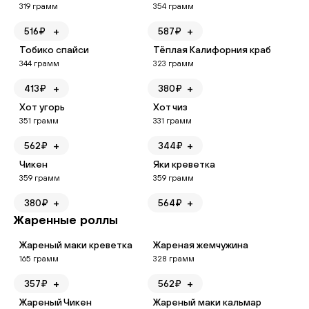
319
грамм
354
грамм
+
+
516
₽
587
₽
Тобико спайси
Тёплая Калифорния краб
344
грамм
323
грамм
+
+
413
₽
380
₽
Хот угорь
Хот чиз
351
грамм
331
грамм
+
+
562
₽
344
₽
Чикен
Яки креветка
359
грамм
359
грамм
+
+
380
₽
564
₽
Жаренные роллы
Жареный маки креветка
Жареная жемчужина
165
грамм
328
грамм
+
+
357
₽
562
₽
Жареный Чикен
Жареный маки кальмар