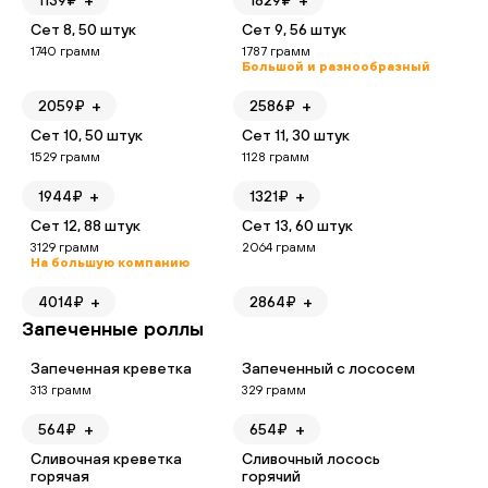
+
+
1139
₽
1829
₽
Сет 8, 50 штук
Сет 9, 56 штук
1740
грамм
1787
грамм
Большой и разнообразный
+
+
2059
₽
2586
₽
Сет 10, 50 штук
Сет 11, 30 штук
1529
грамм
1128
грамм
+
+
1944
₽
1321
₽
Сет 12, 88 штук
Сет 13, 60 штук
3129
грамм
2064
грамм
На большую компанию
+
+
4014
₽
2864
₽
Запеченные роллы
Запеченная креветка
Запеченный с лососем
313
грамм
329
грамм
+
+
564
₽
654
₽
Сливочная креветка
Сливочный лосось
горячая
горячий