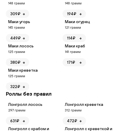
148
грамм
148
грамм
+
+
309
₽
194
₽
Маки угорь
Маки огурец
145
грамм
121
грамм
+
+
449
₽
114
₽
Маки лосось
Маки краб
125
грамм
141
грамм
+
+
380
₽
171
₽
Маки креветка
125
грамм
+
322
₽
Роллы без правил
Лонгролл лосось
Лонгролл креветка
297
грамм
312
грамм
+
+
631
₽
472
₽
Лонгролл с крабом и
Лонгролл с креветкой и