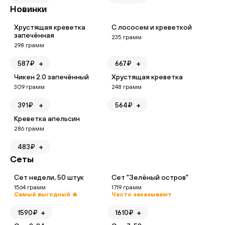
Новинки
Хрустящая креветка
С лососем и креветкой
запечённая
235
грамм
298
грамм
+
+
587
₽
667
₽
Чикен 2.0 запечённый
Хрустящая креветка
309
грамм
248
грамм
+
+
391
₽
564
₽
Креветка апельсин
286
грамм
+
483
₽
Сеты
Сет недели, 50 штук
Сет "Зелёный остров"
1564
грамм
1719
грамм
Самый выгодный 🔥
Часто заказывают
+
+
1590
₽
1610
₽