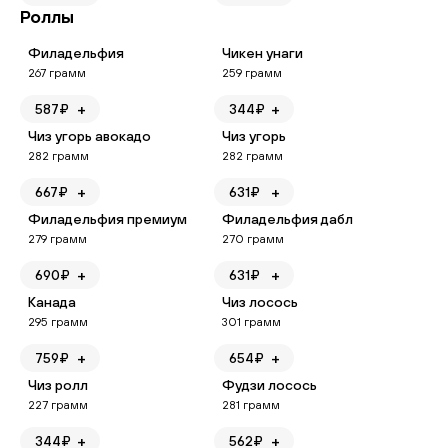
Роллы
Филадельфия
Чикен унаги
267
грамм
259
грамм
+
+
587
₽
344
₽
Чиз угорь авокадо
Чиз угорь
282
грамм
282
грамм
+
+
667
₽
631
₽
Филадельфия премиум
Филадельфия дабл
279
грамм
270
грамм
+
+
690
₽
631
₽
Канада
Чиз лосось
295
грамм
301
грамм
+
+
759
₽
654
₽
Чиз ролл
Фудзи лосось
227
грамм
281
грамм
+
+
344
₽
562
₽