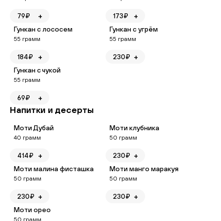
+
+
79
₽
173
₽
Гункан с лососем
Гункан с угрём
55
грамм
55
грамм
+
+
184
₽
230
₽
Гункан с чукой
55
грамм
+
69
₽
Напитки и десерты
Моти Дубай
Моти клубника
40
грамм
50
грамм
+
+
414
₽
230
₽
Моти малина фисташка
Моти манго маракуя
50
грамм
50
грамм
+
+
230
₽
230
₽
Моти орео
50
грамм