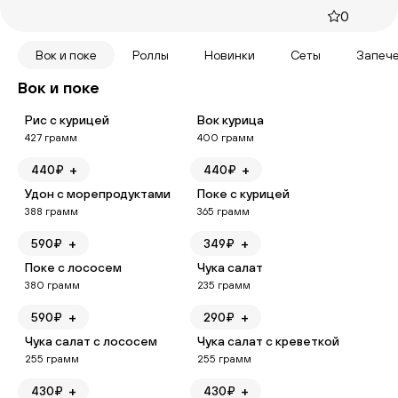
0
Вок и поке
Роллы
Новинки
Сеты
Запеч
Вок и поке
Рис с курицей
Вок курица
427
грамм
400
грамм
+
+
440
₽
440
₽
Удон с морепродуктами
Поке с курицей
388
грамм
365
грамм
+
+
590
₽
349
₽
Поке с лососем
Чука салат
380
грамм
235
грамм
+
+
590
₽
290
₽
Чука салат с лососем
Чука салат с креветкой
255
грамм
255
грамм
+
+
430
₽
430
₽