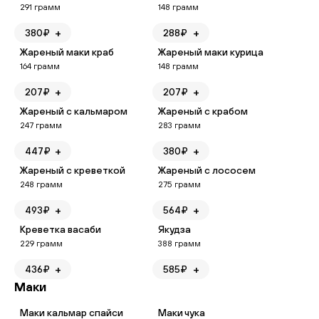
291
грамм
148
грамм
+
+
380
₽
288
₽
Жареный маки краб
Жареный маки курица
164
грамм
148
грамм
+
+
207
₽
207
₽
Жареный с кальмаром
Жареный с крабом
247
грамм
283
грамм
+
+
447
₽
380
₽
Жареный с креветкой
Жареный с лососем
248
грамм
275
грамм
+
+
493
₽
564
₽
Креветка васаби
Якудза
229
грамм
388
грамм
+
+
436
₽
585
₽
Маки
Маки кальмар спайси
Маки чука