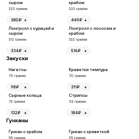
сыром
крабом
322
грамм
322
грамм
+
+
380
₽
449
₽
Лонгролл с курицей и
Лонгролл с лососем и
сыром
крабом
312
грамм
332
грамм
+
+
334
₽
516
₽
Закуски
Нагетсы
Креветки темпура
70
грамм
70
грамм
+
+
98
₽
311
₽
Сырные кольца
Стрипсы
72
грамм
112
грамм
+
+
132
₽
184
₽
Гунканы
Гункан с крабом
Гункан с креветкой
55
грамм
55
грамм